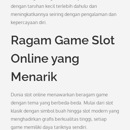
dengan taruhan kecil terlebih dahulu dan
meningkatkannya seiring dengan pengalaman dan
kepercayaan diri.
Ragam Game Slot
Online yang
Menarik
Dunia slot online menawarkan beragam game
dengan tema yang berbeda-beda. Mulai dari slot
klasik dengan simbol buah hingga slot modern yang
menghadirkan grafis berkualitas tinggi, setiap
game memiliki daya tariknya sendiri.