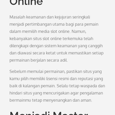
Online
Masalah keamanan dan kejujuran seringkali
menjadi pertimbangan utama bagi para pemain
dalam memilih media slot online. Namun,
kebanyakan situs slot online terkemuka telah
dilengkapi dengan sistem keamanan yang canggih
dan diawasi secara ketat untuk memastikan setiap
permainan berjalan secara adil.
Sebelum memulai permainan, pastikan situs yang
kamu pilih memiliki lisensi resmi dan reputasi yang
baik di kalangan pemain. Selalu tetap waspada dan
hindari situs yang mencurigakan agar pengalaman
bermainmu tetap menyenangkan dan aman.