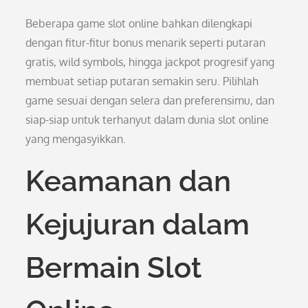
Beberapa game slot online bahkan dilengkapi
dengan fitur-fitur bonus menarik seperti putaran
gratis, wild symbols, hingga jackpot progresif yang
membuat setiap putaran semakin seru. Pilihlah
game sesuai dengan selera dan preferensimu, dan
siap-siap untuk terhanyut dalam dunia slot online
yang mengasyikkan.
Keamanan dan
Kejujuran dalam
Bermain Slot