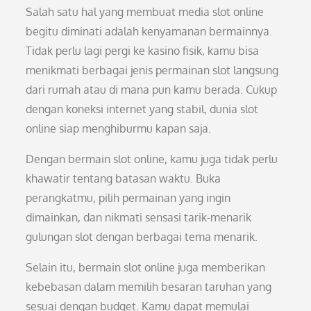
Salah satu hal yang membuat media slot online
begitu diminati adalah kenyamanan bermainnya.
Tidak perlu lagi pergi ke kasino fisik, kamu bisa
menikmati berbagai jenis permainan slot langsung
dari rumah atau di mana pun kamu berada. Cukup
dengan koneksi internet yang stabil, dunia slot
online siap menghiburmu kapan saja.
Dengan bermain slot online, kamu juga tidak perlu
khawatir tentang batasan waktu. Buka
perangkatmu, pilih permainan yang ingin
dimainkan, dan nikmati sensasi tarik-menarik
gulungan slot dengan berbagai tema menarik.
Selain itu, bermain slot online juga memberikan
kebebasan dalam memilih besaran taruhan yang
sesuai dengan budget. Kamu dapat memulai