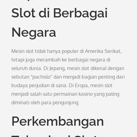
Slot di Berbagai
Negara
Mesin slot tidak hanya populer di Amerika Serikat,
tetapi juga merambah ke berbagai negara di
seluruh dunia. Di Jepang, mesin slot dikenal dengan
sebutan “pachislo” dan menjadi bagian penting dari
budaya perjudian di sana. Di Eropa, mesin slot
menjadi salah satu permainan kasino yang paling
diminati oleh para pengunjung.
Perkembangan