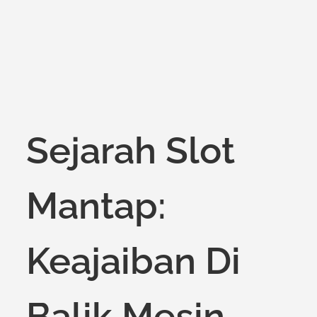
on
Sejarah Slot
Mantap:
Keajaiban Di
Balik Mesin