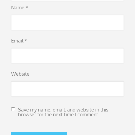
Name
*
Email
*
Website
Save my name, email, and website in this
browser for the next time I comment.