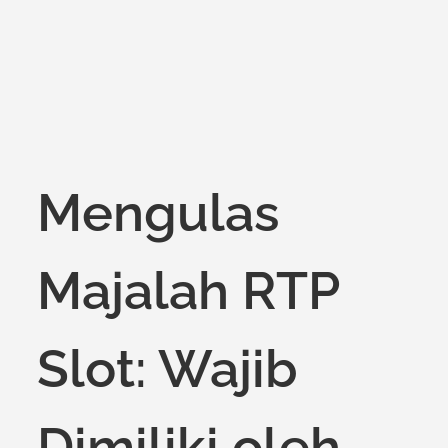
on
Mengulas
Majalah RTP
Slot: Wajib
Dimiliki oleh