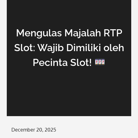
Mengulas Majalah RTP
Slot: Wajib Dimiliki oleh
Pecinta Slot!
Posted
December 20, 2025