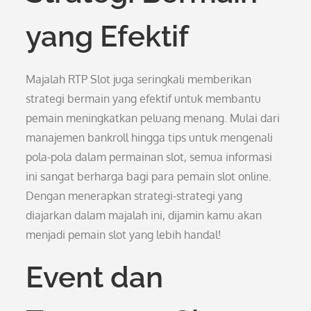
yang Efektif
Majalah RTP Slot juga seringkali memberikan
strategi bermain yang efektif untuk membantu
pemain meningkatkan peluang menang. Mulai dari
manajemen bankroll hingga tips untuk mengenali
pola-pola dalam permainan slot, semua informasi
ini sangat berharga bagi para pemain slot online.
Dengan menerapkan strategi-strategi yang
diajarkan dalam majalah ini, dijamin kamu akan
menjadi pemain slot yang lebih handal!
Event dan