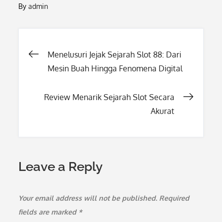
By
admin
Post
Menelusuri Jejak Sejarah Slot 88: Dari
Mesin Buah Hingga Fenomena Digital
navigation
Review Menarik Sejarah Slot Secara
Akurat
Leave a Reply
Your email address will not be published.
Required
fields are marked
*