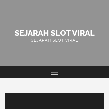
Skip
to
content
SEJARAH SLOT VIRAL
SEJARAH SLOT VIRAL