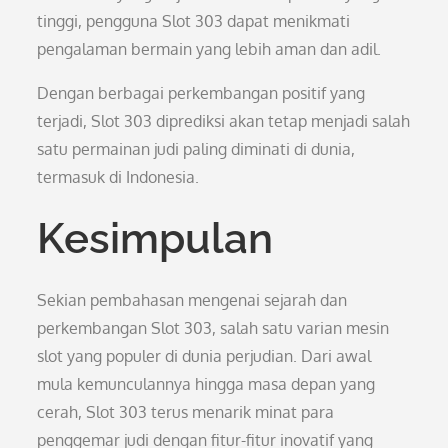
tinggi, pengguna Slot 303 dapat menikmati
pengalaman bermain yang lebih aman dan adil.
Dengan berbagai perkembangan positif yang
terjadi, Slot 303 diprediksi akan tetap menjadi salah
satu permainan judi paling diminati di dunia,
termasuk di Indonesia.
Kesimpulan
Sekian pembahasan mengenai sejarah dan
perkembangan Slot 303, salah satu varian mesin
slot yang populer di dunia perjudian. Dari awal
mula kemunculannya hingga masa depan yang
cerah, Slot 303 terus menarik minat para
penggemar judi dengan fitur-fitur inovatif yang