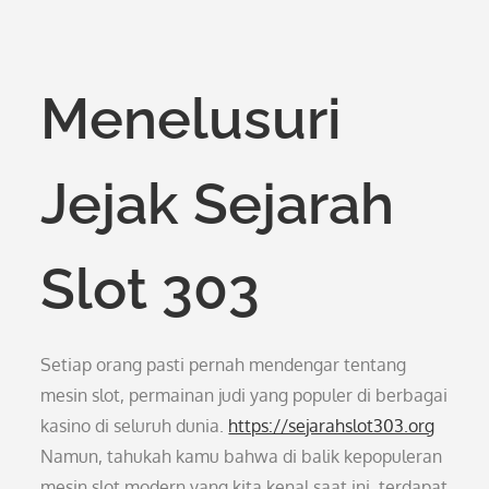
Menelusuri
Jejak Sejarah
Slot 303
Setiap orang pasti pernah mendengar tentang
mesin slot, permainan judi yang populer di berbagai
kasino di seluruh dunia.
https://sejarahslot303.org
Namun, tahukah kamu bahwa di balik kepopuleran
mesin slot modern yang kita kenal saat ini, terdapat