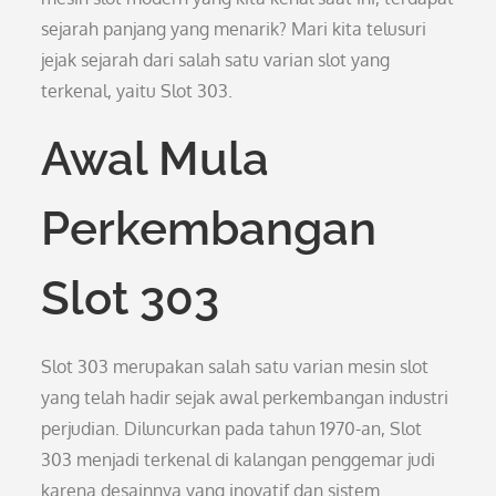
sejarah panjang yang menarik? Mari kita telusuri
jejak sejarah dari salah satu varian slot yang
terkenal, yaitu Slot 303.
Awal Mula
Perkembangan
Slot 303
Slot 303 merupakan salah satu varian mesin slot
yang telah hadir sejak awal perkembangan industri
perjudian. Diluncurkan pada tahun 1970-an, Slot
303 menjadi terkenal di kalangan penggemar judi
karena desainnya yang inovatif dan sistem