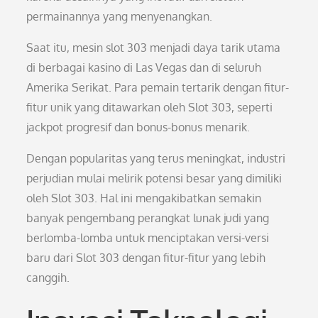
permainannya yang menyenangkan.
Saat itu, mesin slot 303 menjadi daya tarik utama
di berbagai kasino di Las Vegas dan di seluruh
Amerika Serikat. Para pemain tertarik dengan fitur-
fitur unik yang ditawarkan oleh Slot 303, seperti
jackpot progresif dan bonus-bonus menarik.
Dengan popularitas yang terus meningkat, industri
perjudian mulai melirik potensi besar yang dimiliki
oleh Slot 303. Hal ini mengakibatkan semakin
banyak pengembang perangkat lunak judi yang
berlomba-lomba untuk menciptakan versi-versi
baru dari Slot 303 dengan fitur-fitur yang lebih
canggih.