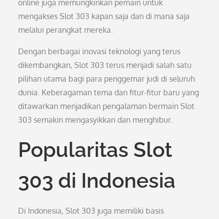
online juga memungkinkan pemain untuk
mengakses Slot 303 kapan saja dan di mana saja
melalui perangkat mereka.
Dengan berbagai inovasi teknologi yang terus
dikembangkan, Slot 303 terus menjadi salah satu
pilihan utama bagi para penggemar judi di seluruh
dunia. Keberagaman tema dan fitur-fitur baru yang
ditawarkan menjadikan pengalaman bermain Slot
303 semakin mengasyikkan dan menghibur.
Popularitas Slot
303 di Indonesia
Di Indonesia, Slot 303 juga memiliki basis