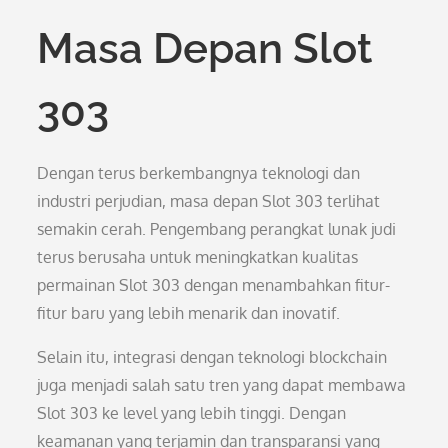
Masa Depan Slot
303
Dengan terus berkembangnya teknologi dan
industri perjudian, masa depan Slot 303 terlihat
semakin cerah. Pengembang perangkat lunak judi
terus berusaha untuk meningkatkan kualitas
permainan Slot 303 dengan menambahkan fitur-
fitur baru yang lebih menarik dan inovatif.
Selain itu, integrasi dengan teknologi blockchain
juga menjadi salah satu tren yang dapat membawa
Slot 303 ke level yang lebih tinggi. Dengan
keamanan yang terjamin dan transparansi yang