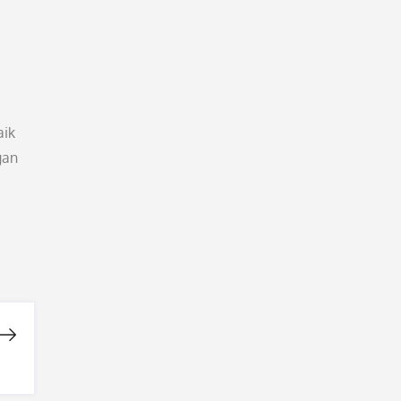
aik
gan