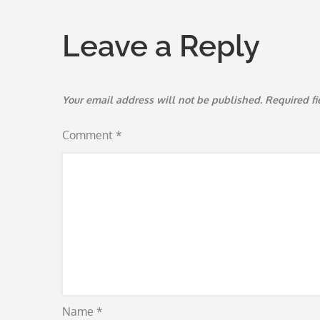
navigation
Leave a Reply
Your email address will not be published.
Required f
Comment
*
Name
*