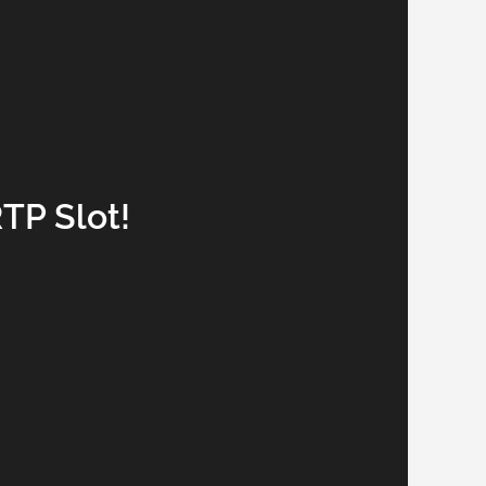
TP Slot!