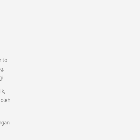
n to
g.
i.
ik,
 oleh
engan