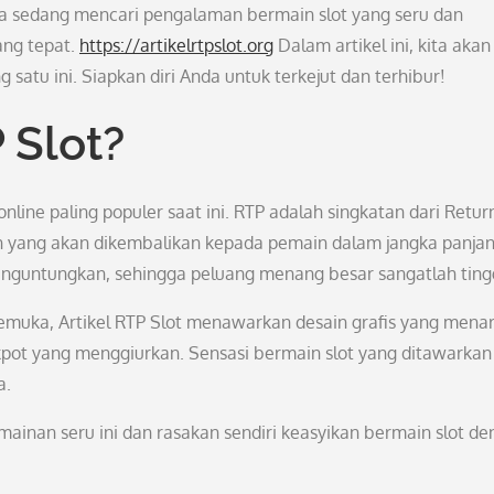
nda sedang mencari pengalaman bermain slot yang seru dan
ang tepat.
https://artikelrtpslot.org
Dalam artikel ini, kita akan
 satu ini. Siapkan diri Anda untuk terkejut dan terhibur!
 Slot?
online paling populer saat ini. RTP adalah singkatan dari Retur
an yang akan dikembalikan kepada pemain dalam jangka panjan
nguntungkan, sehingga peluang menang besar sangatlah tingg
emuka, Artikel RTP Slot menawarkan desain grafis yang menar
ckpot yang menggiurkan. Sensasi bermain slot yang ditawarkan
a.
inan seru ini dan rasakan sendiri keasyikan bermain slot d