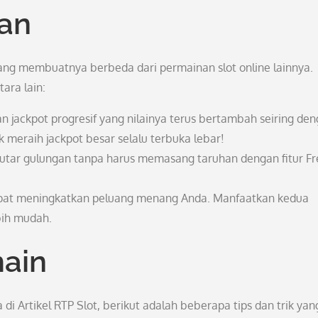
lan
yang membuatnya berbeda dari permainan slot online lainnya.
ara lain:
 jackpot progresif yang nilainya terus bertambah seiring de
meraih jackpot besar selalu terbuka lebar!
ar gulungan tanpa harus memasang taruhan dengan fitur Fr
apat meningkatkan peluang menang Anda. Manfaatkan kedua
bih mudah.
main
Artikel RTP Slot, berikut adalah beberapa tips dan trik yan