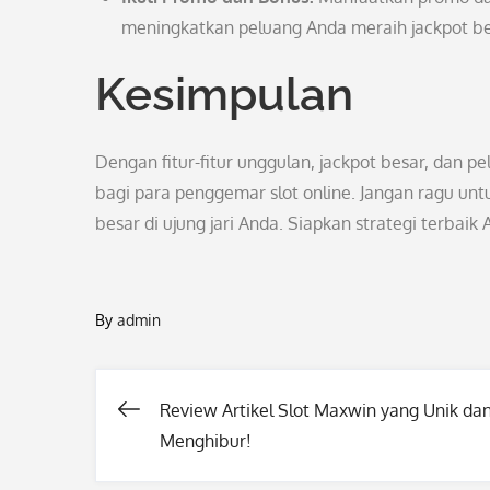
meningkatkan peluang Anda meraih jackpot b
Kesimpulan
Dengan fitur-fitur unggulan, jackpot besar, dan pe
bagi para penggemar slot online. Jangan ragu un
besar di ujung jari Anda. Siapkan strategi terbaik 
By
admin
Review Artikel Slot Maxwin yang Unik da
Post
Menghibur!