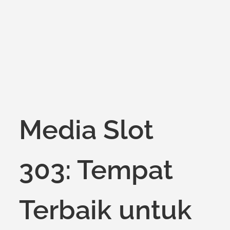
on
Media Slot
303: Tempat
Terbaik untuk