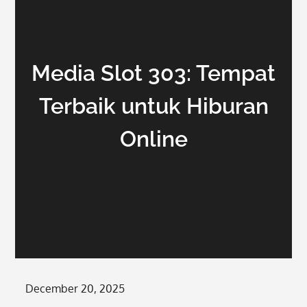
Media Slot 303: Tempat
Terbaik untuk Hiburan
Online
Posted
December 20, 2025