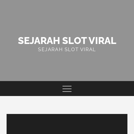
Skip
to
content
SEJARAH SLOT VIRAL
SEJARAH SLOT VIRAL