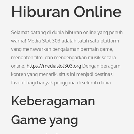
Hiburan Online
Selamat datang di dunia hiburan online yang penuh
warna! Media Slot 303 adalah salah satu platform
yang menawarkan pengalaman bermain game,
menonton film, dan mendengarkan musik secara
online.
https://mediaslot303.org
Dengan beragam
konten yang menarik, situs ini menjadi destinasi
favorit bagi banyak pengguna di seluruh dunia.
Keberagaman
Game yang