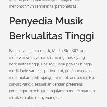
menonton film semakin terpersonalisasi.
Penyedia Musik
Berkualitas Tinggi
Bagi para pecinta musik, Media Slot 303 juga
menawarkan layanan streaming musik yang
berkualitas tinggi. Dari lagu-lagu populer hingga
musik indie yang eksperimental, pengguna dapat
menemukan berbagai genre musik di situs ini. Fitur
playlist yang disesuaikan dengan preferensi
pendengar membuat pengalaman mendengarkan
musik semakin menyenangkan.