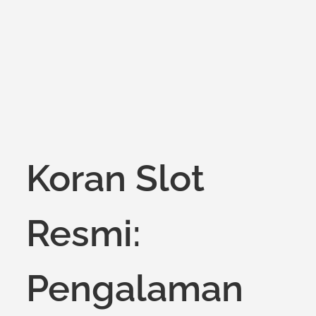
on
Koran Slot
Resmi:
Pengalaman