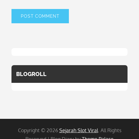
BLOGROLL
Copyright © 2026
Sejarah Slot Viral
. All Rights