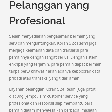
Pelanggan yang
Profesional
Selain menyediakan pengalaman bermain yang
seru dan menguntungkan, Koran Slot Resmi juga
menjaga keamanan data dan transaksi para
pemainnya dengan sangat serius. Dengan sistem
enkripsi yang terjamin, para pemain dapat bermain
tanpa perlu khawatir akan adanya kebocoran data
pribadi atau transaksi yang tidak aman.
Layanan pelanggan Koran Slot Resmi juga patut
diacungi jempol. Tim customer service yang
profesional dan responsif siap membantu para
pemain dalam menyelesaikan berbagai masalah