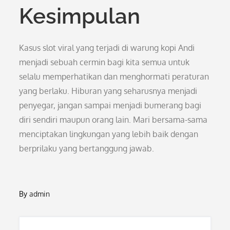
Kesimpulan
Kasus slot viral yang terjadi di warung kopi Andi
menjadi sebuah cermin bagi kita semua untuk
selalu memperhatikan dan menghormati peraturan
yang berlaku. Hiburan yang seharusnya menjadi
penyegar, jangan sampai menjadi bumerang bagi
diri sendiri maupun orang lain. Mari bersama-sama
menciptakan lingkungan yang lebih baik dengan
berprilaku yang bertanggung jawab.
By
admin