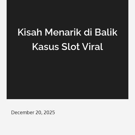
Kisah Menarik di Balik
Kasus Slot Viral
Posted
December 20, 2025
on