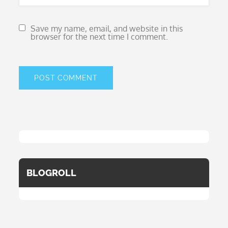
Save my name, email, and website in this
browser for the next time I comment.
BLOGROLL