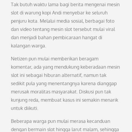
Tak butuh waktu lama bagi berita mengenai mesin
slot di warung kopi Andi menyebar ke seluruh
penjuru kota. Melalui media sosial, berbagai foto
dan video tentang mesin slot tersebut mulai viral
dan menjadi bahan pembicaraan hangat di
kalangan warga.
Netizen pun mulai memberikan beragam
komentar, ada yang mendukung keberadaan mesin
slot ini sebagai hiburan alternatif, namun tak
sedikit pula yang menentangnya karena dianggap
merusak moralitas masyarakat. Diskusi pun tak
kunjung reda, membuat kasus ini semakin menarik
untuk diikuti.
Beberapa warga pun mulai merasa kecanduan
dengan bermain slot hingga larut malam, sehingga