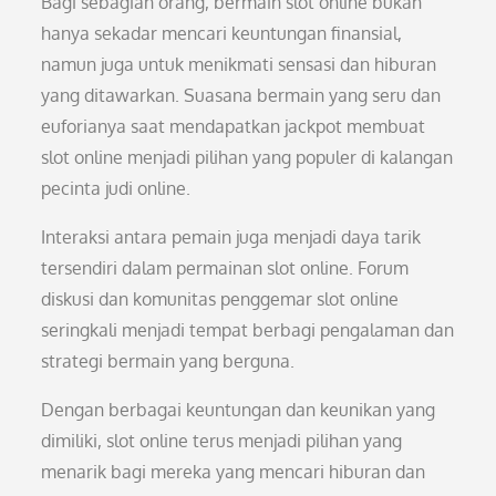
Bagi sebagian orang, bermain slot online bukan
hanya sekadar mencari keuntungan finansial,
namun juga untuk menikmati sensasi dan hiburan
yang ditawarkan. Suasana bermain yang seru dan
euforianya saat mendapatkan jackpot membuat
slot online menjadi pilihan yang populer di kalangan
pecinta judi online.
Interaksi antara pemain juga menjadi daya tarik
tersendiri dalam permainan slot online. Forum
diskusi dan komunitas penggemar slot online
seringkali menjadi tempat berbagi pengalaman dan
strategi bermain yang berguna.
Dengan berbagai keuntungan dan keunikan yang
dimiliki, slot online terus menjadi pilihan yang
menarik bagi mereka yang mencari hiburan dan