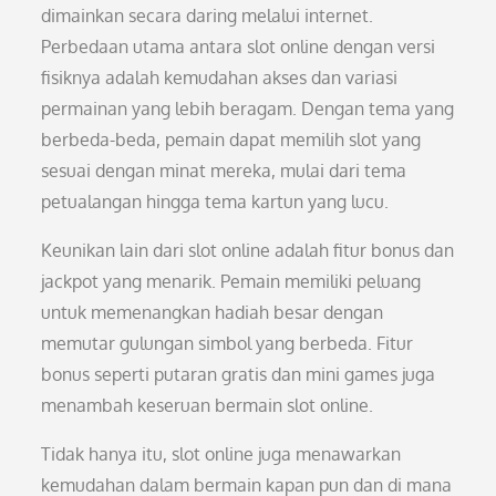
dimainkan secara daring melalui internet.
Perbedaan utama antara slot online dengan versi
fisiknya adalah kemudahan akses dan variasi
permainan yang lebih beragam. Dengan tema yang
berbeda-beda, pemain dapat memilih slot yang
sesuai dengan minat mereka, mulai dari tema
petualangan hingga tema kartun yang lucu.
Keunikan lain dari slot online adalah fitur bonus dan
jackpot yang menarik. Pemain memiliki peluang
untuk memenangkan hadiah besar dengan
memutar gulungan simbol yang berbeda. Fitur
bonus seperti putaran gratis dan mini games juga
menambah keseruan bermain slot online.
Tidak hanya itu, slot online juga menawarkan
kemudahan dalam bermain kapan pun dan di mana