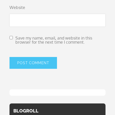
Website
Save my name, email, and website in this
browser for the next time I comment.
BLOGROLL