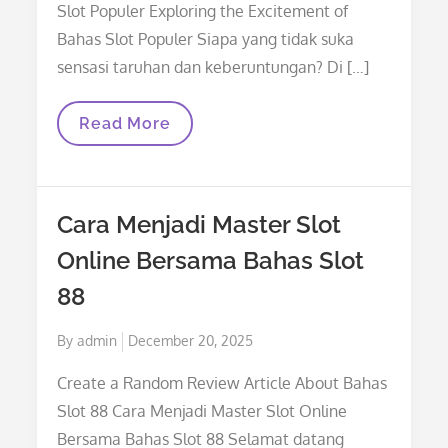
Slot Populer Exploring the Excitement of
Bahas Slot Populer Siapa yang tidak suka
sensasi taruhan dan keberuntungan? Di […]
Exploring
Read More
The
Excitement
Of
Bahas
Slot
Cara Menjadi Master Slot
Populer
Online Bersama Bahas Slot
88
Posted
By
admin
December 20, 2025
on
Create a Random Review Article About Bahas
Slot 88 Cara Menjadi Master Slot Online
Bersama Bahas Slot 88 Selamat datang