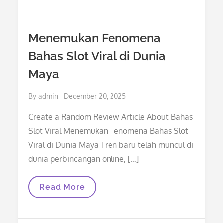
Slot
Online
Di
Bahas
Menemukan Fenomena
Slot
Akurat
Bahas Slot Viral di Dunia
Maya
Posted
By
admin
December 20, 2025
on
Create a Random Review Article About Bahas
Slot Viral Menemukan Fenomena Bahas Slot
Viral di Dunia Maya Tren baru telah muncul di
dunia perbincangan online, […]
Menemukan
Read More
Fenomena
Bahas
Slot
Viral