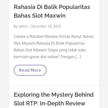
Di
Rahasia Di Balik Popularitas
Dunia
Maya
Bahas Slot Maxwin
Posted
By
admin
December 20, 2025
on
Create a Random Review Article About Bahas
Slot Maxwin Rahasia Di Balik Popularitas
Bahas Slot Maxwin Siapa yang tidak suka
bermain game slot online? Dengan […]
Rahasia
Read More
Di
Balik
Popularitas
Bahas
Slot
Exploring the Mystery Behind
Maxwin
Slot RTP: In-Depth Review