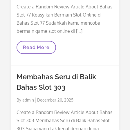
on
Create a Random Review Article About Bahas
Slot 77 Keasyikan Bermain Slot Online di
Bahas Slot 77 Sudahkah kamu mencoba
bermain game slot online di […]
Keasyikan
Read More
Bermain
Slot
Online
Di
Bahas
Membahas Seru di Balik
Slot
77
Bahas Slot 303
Posted
By
admin
December 20, 2025
on
Create a Random Review Article About Bahas
Slot 303 Membahas Seru di Balik Bahas Slot
303 Siapa yang tak kenal dengan dunia